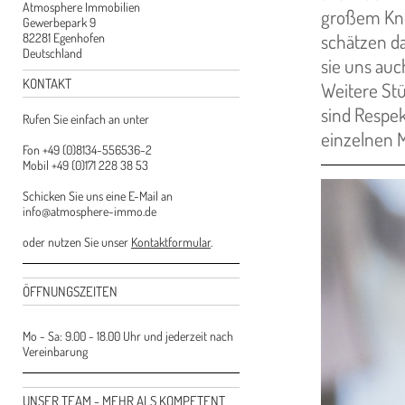
Atmosphere Immobilien
großem Kno
Gewerbepark 9
schätzen d
82281 Egenhofen
Deutschland
sie uns auc
KONTAKT
Weitere St
sind Respe
Rufen Sie einfach an unter
einzelnen M
Fon +49 (0)8134-556536-2
Mobil +49 (0)171 228 38 53
Schicken Sie uns eine E-Mail an
info@atmosphere-immo.de
oder nutzen Sie unser
Kontaktformular
.
ÖFFNUNGSZEITEN
Mo - Sa: 9.00 - 18.00 Uhr und jederzeit nach
Vereinbarung
UNSER TEAM - MEHR ALS KOMPETENT