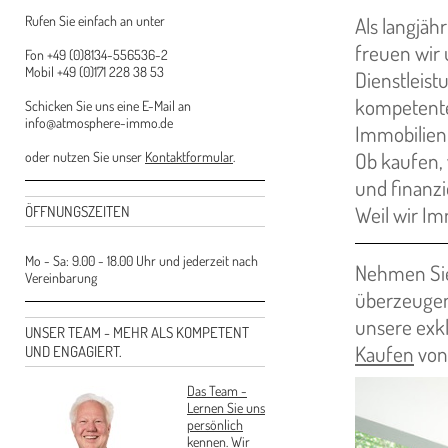
Rufen Sie einfach an unter
Als langjä
freuen wir 
Fon +49 (0)8134-556536-2
Mobil +49 (0)171 228 38 53
Dienstleist
kompetenten
Schicken Sie uns eine E-Mail an
info@atmosphere-immo.de
Immobilien
Ob kaufen,
oder nutzen Sie unser
Kontaktformular
.
und finanzi
Weil wir I
ÖFFNUNGSZEITEN
Mo - Sa: 9.00 - 18.00 Uhr und jederzeit nach
Nehmen Sie 
Vereinbarung
überzeugen.
unsere exk
UNSER TEAM - MEHR ALS KOMPETENT
Kaufen
von
UND ENGAGIERT.
Das Team -
Lernen Sie uns
persönlich
kennen. Wir